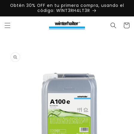
Ir
Obtén 30% OFF en tu primera compra, usando el
directamente
código: W1NT3RH4LT3R
al contenido
Carrit
Ir
directamente
a la
información
del producto