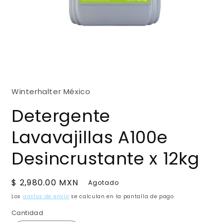
Abrir
elemento
multimedia
Winterhalter México
1
en
una
Detergente
ventana
modal
Lavavajillas A100e
Desincrustante x 12kg
Precio
$ 2,980.00 MXN
Agotado
habitual
Los
gastos de envío
se calculan en la pantalla de pago.
Cantidad