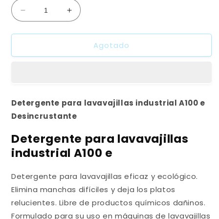
Reducir
Aumentar
cantidad
cantidad
para
para
Agotado
Detergente
Detergente
Lavavajillas
Lavavajillas
A100e
A100e
Desincrustante
Desincrustante
x
x
12kg
12kg
Detergente para lavavajillas industrial A100 e
Desincrustante
Detergente para lavavajillas
industrial A100 e
Detergente para lavavajillas eficaz y ecológico.
Elimina manchas difíciles y deja los platos
relucientes. Libre de productos químicos dañinos.
Formulado para su uso en máquinas de lavavajillas